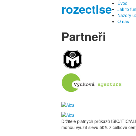
Úvod
rozectise
Jak to fu
Názory už
O nás
Partneři
Držitelé platných průkazů ISIC/ITIC/AL
mohou využít slevu 50% z celkové cen