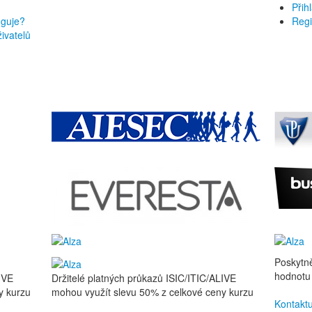
Přih
nguje?
Regi
ivatelů
Poskytn
hodnotu 
IVE
Držitelé platných průkazů ISIC/ITIC/ALIVE
y kurzu
mohou využít slevu 50% z celkové ceny kurzu
Kontaktu