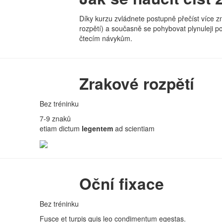
Díky kurzu zvládnete postupně přečíst více zn
rozpětí) a současně se pohybovat plynuleji p
čtecím návykům.
Zrakové rozpětí
Bez tréninku
7-9 znaků
etiam dictum
legentem
ad scientiam
Oční fixace
Bez tréninku
Fusce et turpis quis leo condimentum egestas.