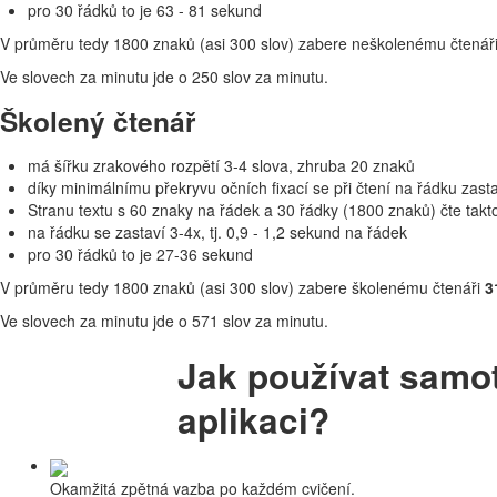
pro 30 řádků to je 63 - 81 sekund
V průměru tedy 1800 znaků (asi 300 slov) zabere neškolenému čtenář
Ve slovech za minutu jde o 250 slov za minutu.
Školený čtenář
má šířku zrakového rozpětí 3-4 slova, zhruba 20 znaků
díky minimálnímu překryvu očních fixací se při čtení na řádku zast
Stranu textu s 60 znaky na řádek a 30 řádky (1800 znaků) čte takt
na řádku se zastaví 3-4x, tj. 0,9 - 1,2 sekund na řádek
pro 30 řádků to je 27-36 sekund
V průměru tedy 1800 znaků (asi 300 slov) zabere školenému čtenáři
3
Ve slovech za minutu jde o 571 slov za minutu.
Jak používat samo
aplikaci?
Okamžitá zpětná vazba po každém cvičení.