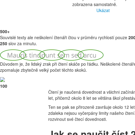
zobrazena samostatně.
Ukázat
500+
Souvislé texty ale neškolení čtenáři čtou v průměru rychlostí pouze
200
250
slov za minutu.
Důvodem je, že lidský zrak při čtení skáče po řádku. Neškolené čtenář
zpomaluje zbytečně velký počet těchto skoků.
100
Čtení je naučená dovednost a všichni začínám
let, přičemž okolo 8 let se většina škol přestá
Ten se pak se přirozeně završuje okolo 12 le
zdaleka nejsou vyčerpány limity našeho čtení.
rozvinout své čtecí dovednosti.
Jak se naučit číst 