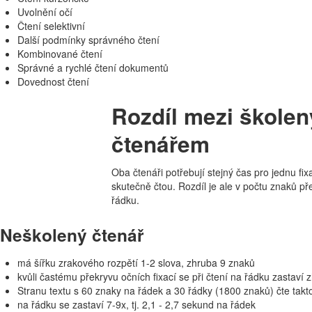
Uvolnění očí
Čtení selektivní
Další podmínky správného čtení
Kombinované čtení
Správné a rychlé čtení dokumentů
Dovednost čtení
Rozdíl mezi škole
čtenářem
Oba čtenáři potřebují stejný čas pro jednu fi
skutečně čtou. Rozdíl je ale v počtu znaků p
řádku.
Neškolený čtenář
má šířku zrakového rozpětí 1-2 slova, zhruba 9 znaků
kvůli častému překryvu očních fixací se při čtení na řádku zastaví 
Stranu textu s 60 znaky na řádek a 30 řádky (1800 znaků) čte takt
na řádku se zastaví 7-9x, tj. 2,1 - 2,7 sekund na řádek