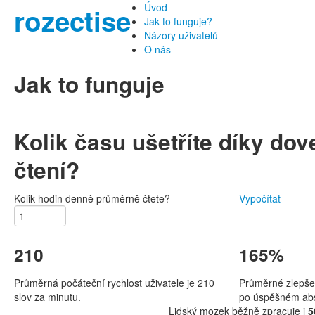
Úvod
rozectise
Jak to funguje?
Názory uživatelů
O nás
Jak to funguje
Kolik času ušetříte díky dov
čtení?
Kolik hodin denně průměrně čtete?
Vypočítat
210
165%
Průměrná počáteční rychlost uživatele je 210
Průměrné zlepšen
slov za minutu.
po úspěšném abs
Lidský mozek běžně zpracuje i
5